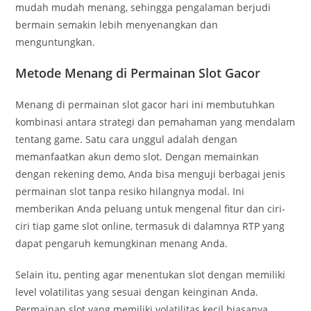
mudah mudah menang, sehingga pengalaman berjudi
bermain semakin lebih menyenangkan dan
menguntungkan.
Metode Menang di Permainan Slot Gacor
Menang di permainan slot gacor hari ini membutuhkan
kombinasi antara strategi dan pemahaman yang mendalam
tentang game. Satu cara unggul adalah dengan
memanfaatkan akun demo slot. Dengan memainkan
dengan rekening demo, Anda bisa menguji berbagai jenis
permainan slot tanpa resiko hilangnya modal. Ini
memberikan Anda peluang untuk mengenal fitur dan ciri-
ciri tiap game slot online, termasuk di dalamnya RTP yang
dapat pengaruh kemungkinan menang Anda.
Selain itu, penting agar menentukan slot dengan memiliki
level volatilitas yang sesuai dengan keinginan Anda.
Permainan slot yang memiliki volatilitas kecil biasanya