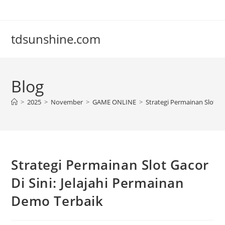
Skip
to
content
tdsunshine.com
Blog
>
2025
>
November
>
GAME ONLINE
>
Strategi Permainan Slot Ga
Strategi Permainan Slot Gacor
Di Sini: Jelajahi Permainan
Demo Terbaik