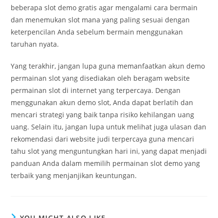
beberapa slot demo gratis agar mengalami cara bermain
dan menemukan slot mana yang paling sesuai dengan
keterpencilan Anda sebelum bermain menggunakan
taruhan nyata.
Yang terakhir, jangan lupa guna memanfaatkan akun demo
permainan slot yang disediakan oleh beragam website
permainan slot di internet yang terpercaya. Dengan
menggunakan akun demo slot, Anda dapat berlatih dan
mencari strategi yang baik tanpa risiko kehilangan uang
uang. Selain itu, jangan lupa untuk melihat juga ulasan dan
rekomendasi dari website judi terpercaya guna mencari
tahu slot yang menguntungkan hari ini, yang dapat menjadi
panduan Anda dalam memilih permainan slot demo yang
terbaik yang menjanjikan keuntungan.
YOU MIGHT ALSO LIKE