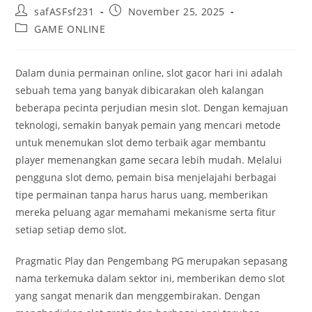
Post
Post
safASFsf231
November 25, 2025
author:
published:
Post
GAME ONLINE
category:
Dalam dunia permainan online, slot gacor hari ini adalah
sebuah tema yang banyak dibicarakan oleh kalangan
beberapa pecinta perjudian mesin slot. Dengan kemajuan
teknologi, semakin banyak pemain yang mencari metode
untuk menemukan slot demo terbaik agar membantu
player memenangkan game secara lebih mudah. Melalui
pengguna slot demo, pemain bisa menjelajahi berbagai
tipe permainan tanpa harus harus uang, memberikan
mereka peluang agar memahami mekanisme serta fitur
setiap setiap demo slot.
Pragmatic Play dan Pengembang PG merupakan sepasang
nama terkemuka dalam sektor ini, memberikan demo slot
yang sangat menarik dan menggembirakan. Dengan