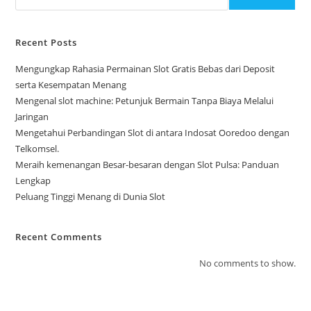
Recent Posts
Mengungkap Rahasia Permainan Slot Gratis Bebas dari Deposit
serta Kesempatan Menang
Mengenal slot machine: Petunjuk Bermain Tanpa Biaya Melalui
Jaringan
Mengetahui Perbandingan Slot di antara Indosat Ooredoo dengan
Telkomsel.
Meraih kemenangan Besar-besaran dengan Slot Pulsa: Panduan
Lengkap
Peluang Tinggi Menang di Dunia Slot
Recent Comments
No comments to show.