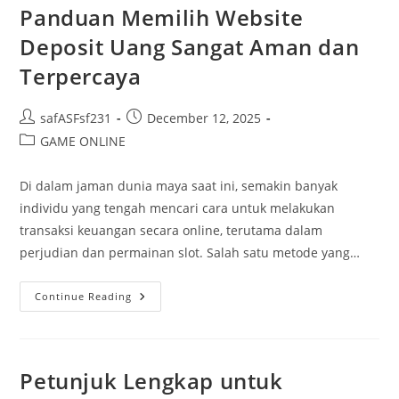
Paling
Panduan Memilih Website
Bagus
Untuk
Deposit Uang Sangat Aman dan
Bermain
Slot
Terpercaya
Post
Post
safASFsf231
December 12, 2025
author:
published:
Post
GAME ONLINE
category:
Di dalam jaman dunia maya saat ini, semakin banyak
individu yang tengah mencari cara untuk melakukan
transaksi keuangan secara online, terutama dalam
perjudian dan permainan slot. Salah satu metode yang…
Panduan
Continue Reading
Memilih
Website
Deposit
Uang
Sangat
Aman
Petunjuk Lengkap untuk
Dan
Terpercaya