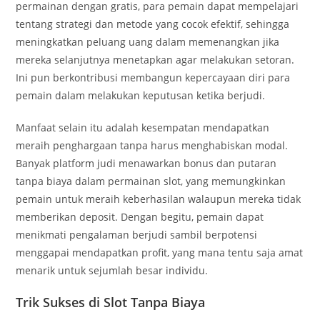
permainan dengan gratis, para pemain dapat mempelajari
tentang strategi dan metode yang cocok efektif, sehingga
meningkatkan peluang uang dalam memenangkan jika
mereka selanjutnya menetapkan agar melakukan setoran.
Ini pun berkontribusi membangun kepercayaan diri para
pemain dalam melakukan keputusan ketika berjudi.
Manfaat selain itu adalah kesempatan mendapatkan
meraih penghargaan tanpa harus menghabiskan modal.
Banyak platform judi menawarkan bonus dan putaran
tanpa biaya dalam permainan slot, yang memungkinkan
pemain untuk meraih keberhasilan walaupun mereka tidak
memberikan deposit. Dengan begitu, pemain dapat
menikmati pengalaman berjudi sambil berpotensi
menggapai mendapatkan profit, yang mana tentu saja amat
menarik untuk sejumlah besar individu.
Trik Sukses di Slot Tanpa Biaya