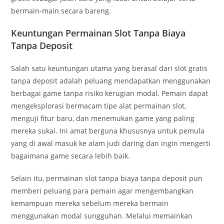
bermain-main secara bareng.
Keuntungan Permainan Slot Tanpa Biaya
Tanpa Deposit
Salah satu keuntungan utama yang berasal dari slot gratis
tanpa deposit adalah peluang mendapatkan menggunakan
berbagai game tanpa risiko kerugian modal. Pemain dapat
mengeksplorasi bermacam tipe alat permainan slot,
menguji fitur baru, dan menemukan game yang paling
mereka sukai. Ini amat berguna khususnya untuk pemula
yang di awal masuk ke alam judi daring dan ingin mengerti
bagaimana game secara lebih baik.
Selain itu, permainan slot tanpa biaya tanpa deposit pun
memberi peluang para pemain agar mengembangkan
kemampuan mereka sebelum mereka bermain
menggunakan modal sungguhan. Melalui memainkan