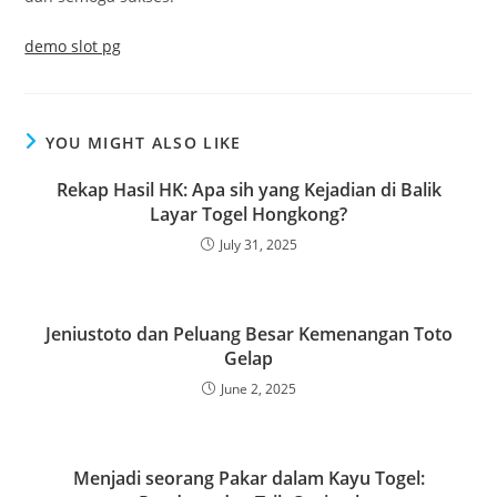
demo slot pg
YOU MIGHT ALSO LIKE
Rekap Hasil HK: Apa sih yang Kejadian di Balik
Layar Togel Hongkong?
July 31, 2025
Jeniustoto dan Peluang Besar Kemenangan Toto
Gelap
June 2, 2025
Menjadi seorang Pakar dalam Kayu Togel: