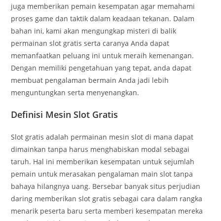
juga memberikan pemain kesempatan agar memahami
proses game dan taktik dalam keadaan tekanan. Dalam
bahan ini, kami akan mengungkap misteri di balik
permainan slot gratis serta caranya Anda dapat
memanfaatkan peluang ini untuk meraih kemenangan.
Dengan memiliki pengetahuan yang tepat, anda dapat
membuat pengalaman bermain Anda jadi lebih
menguntungkan serta menyenangkan.
Definisi Mesin Slot Gratis
Slot gratis adalah permainan mesin slot di mana dapat
dimainkan tanpa harus menghabiskan modal sebagai
taruh. Hal ini memberikan kesempatan untuk sejumlah
pemain untuk merasakan pengalaman main slot tanpa
bahaya hilangnya uang. Bersebar banyak situs perjudian
daring memberikan slot gratis sebagai cara dalam rangka
menarik peserta baru serta memberi kesempatan mereka