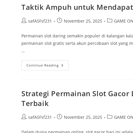
Maya
Taktik Ampuh untuk Mendapa
Saat
Ini
Post
Post
Post
safASFsf231
November 25, 2025
GAME ON
author:
published:
category:
Permainan slot daring semakin populer di kalangan kal
permainan slot gratis serta akun percobaan slot ya
…
Taktik
Continue Reading
Ampuh
Untuk
Mendapatkan
Slot
Gampang
Menang
Strategi Permainan Slot Gacor 
Terbaik
Post
Post
Post
safASFsf231
November 25, 2025
GAME ON
author:
published:
category:
Dalam dunia permainan online, slot gacor hari ini ada