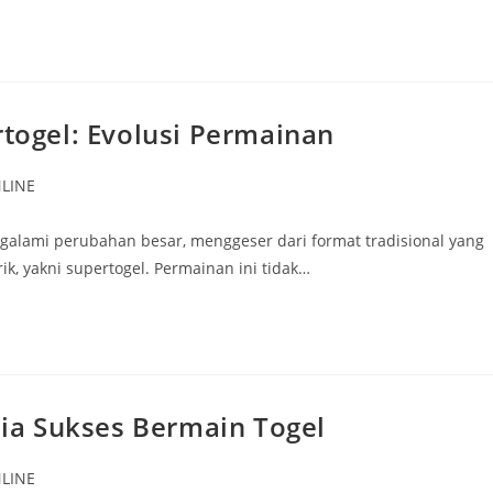
rtogel: Evolusi Permainan
LINE
galami perubahan besar, menggeser dari format tradisional yang
ik, yakni supertogel. Permainan ini tidak…
ia Sukses Bermain Togel
LINE