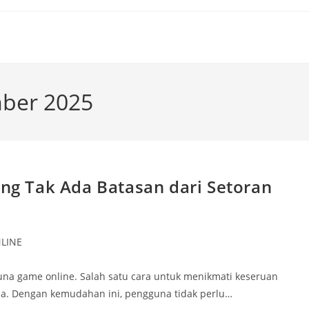
mber 2025
ang Tak Ada Batasan dari Setoran
LINE
una game online. Salah satu cara untuk menikmati keseruan
a. Dengan kemudahan ini, pengguna tidak perlu…