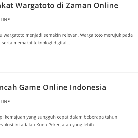
at Wargatoto di Zaman Online
LINE
tau wargatoto menjadi semakin relevan. Warga toto merujuk pada
s serta memakai teknologi digital…
ncah Game Online Indonesia
LINE
api kemajuan yang sungguh cepat dalam beberapa tahun
evolusi ini adalah Kuda Poker, atau yang lebih…