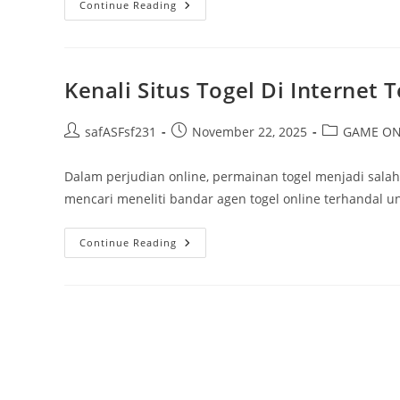
Kuda
Continue Reading
Poker:
Perkembangan
Kancah
Game
Online
Indonesia
Kenali Situs Togel Di Internet 
Post
Post
Post
safASFsf231
November 22, 2025
GAME ON
author:
published:
category:
Dalam perjudian online, permainan togel menjadi salah
mencari meneliti bandar agen togel online terhandal 
Kenali
Continue Reading
Situs
Togel
Di
Internet
Terbaik:
Pilihan
Deposit
Togel
Online