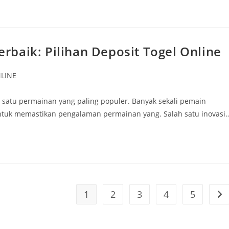
Terbaik: Pilihan Deposit Togel Online
LINE
 satu permainan yang paling populer. Banyak sekali pemain
untuk memastikan pengalaman permainan yang. Salah satu inovasi
1
2
3
4
5
Go 