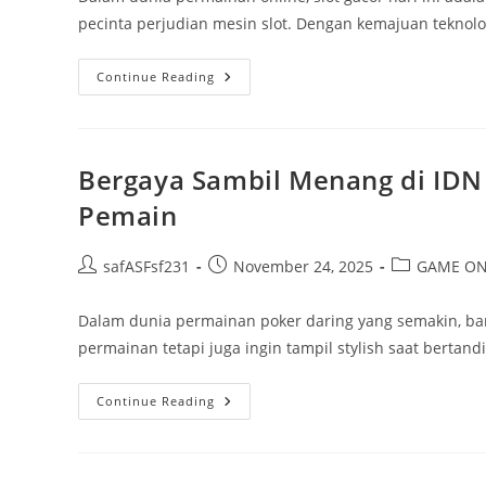
pecinta perjudian mesin slot. Dengan kemajuan tekno
Strategi
Continue Reading
Permainan
Slot
Gacor
Di
Sini:
Jelajahi
Bergaya Sambil Menang di IDN
Permainan
Demo
Pemain
Terbaik
Post
Post
Post
safASFsf231
November 24, 2025
GAME ON
author:
published:
category:
Dalam dunia permainan poker daring yang semakin, ba
permainan tetapi juga ingin tampil stylish saat berta
Bergaya
Continue Reading
Sambil
Menang
Di
IDN
Poker: