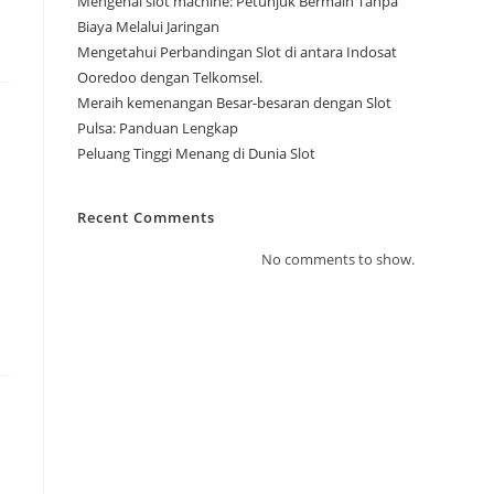
Mengenal slot machine: Petunjuk Bermain Tanpa
Biaya Melalui Jaringan
Mengetahui Perbandingan Slot di antara Indosat
Ooredoo dengan Telkomsel.
Meraih kemenangan Besar-besaran dengan Slot
Pulsa: Panduan Lengkap
Peluang Tinggi Menang di Dunia Slot
Recent Comments
No comments to show.