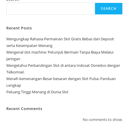
SEARCH
Recent Posts
Mengungkap Rahasia Permainan Slot Gratis Bebas dari Deposit
serta Kesempatan Menang
Mengenal slot machine: Petunjuk Bermain Tanpa Biaya Melalui
Jaringan
Mengetahui Perbandingan Slot di antara Indosat Ooredoo dengan
Telkomsel.
Meraih kemenangan Besar-besaran dengan Slot Pulsa: Panduan
Lengkap
Peluang Tinggi Menang di Dunia Slot
Recent Comments
No comments to show.