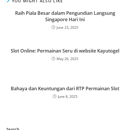
YOU MIGHT ALSO LIKE
Raih Piala Besar dalam Pengundian Langsung
Singapore Hari Ini
June 23, 2025
Slot Online: Permainan Seru di website Kayutogel
May 26, 2025
Bahaya dan Keuntungan dari RTP Permainan Slot
June 8, 2025
Search