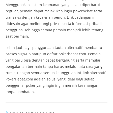
Menggunakan sistem keamanan yang selalu diperbarui
reguler, pemain dapat melakukan login pokerhebat serta
transaksi dengan keyakinan penuh. Link cadangan ini
didesain agar melindungi privasi serta informasi pribadi
pengguna, sehingga semua pemain menjadi lebih tenang
saat bermain.
Lebih jauh lagi, penggunaan tautan alternatif membantu
proses sign-up ataupun daftar pokerhebat.com. Pemain
yang baru bisa dengan cepat bergabung serta memulai
pengalaman bermain tanpa harus melalui tata cara yang
rumit. Dengan semua semua keunggulan ini, link alternatif
PokerHebat.com adalah solusi yang ideal bagi setiap
penggemar poker yang ingin ingin meraih kesenangan
tanpa hambatan.