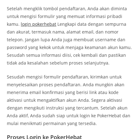
Setelah mengklik tombol pendaftaran, Anda akan diminta
untuk mengisi formulir yang memuat informasi pribadi
kamu.
login pokerhebat
Lengkapi data dengan sempurna
dan akurat, termasuk nama, alamat email, dan nomor
telepon. Jangan lupa Anda juga membuat username dan
password yang kekok untuk menjaga keamanan akun kamu.
Sesudah semua informasi diisi, cek kembali dan pastikan
tidak ada kesalahan sebelum proses selanjutnya.
Sesudah mengisi formulir pendaftaran, kirimkan untuk
menyelesaikan proses pendaftaran. Anda mungkin akan
menerima email konfirmasi yang berisi link atau kode
aktivasi untuk mengaktifkan akun Anda. Segera aktivasi
dengan mengikuti instruksi yang tercantum. Setelah akun
Anda aktif, Anda sudah siap untuk login ke PokerHebat dan
mulai menikmati permainan yang tersedia.
Proses Login ke PokerHebat