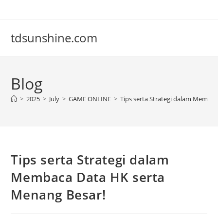
Skip
to
content
tdsunshine.com
Blog
>
2025
>
July
>
GAME ONLINE
>
Tips serta Strategi dalam Memba
Tips serta Strategi dalam
Membaca Data HK serta
Menang Besar!