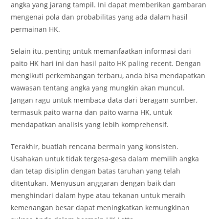
angka yang jarang tampil. Ini dapat memberikan gambaran
mengenai pola dan probabilitas yang ada dalam hasil
permainan HK.
Selain itu, penting untuk memanfaatkan informasi dari
paito HK hari ini dan hasil paito HK paling recent. Dengan
mengikuti perkembangan terbaru, anda bisa mendapatkan
wawasan tentang angka yang mungkin akan muncul.
Jangan ragu untuk membaca data dari beragam sumber,
termasuk paito warna dan paito warna HK, untuk
mendapatkan analisis yang lebih komprehensif.
Terakhir, buatlah rencana bermain yang konsisten.
Usahakan untuk tidak tergesa-gesa dalam memilih angka
dan tetap disiplin dengan batas taruhan yang telah
ditentukan. Menyusun anggaran dengan baik dan
menghindari dalam hype atau tekanan untuk meraih
kemenangan besar dapat meningkatkan kemungkinan