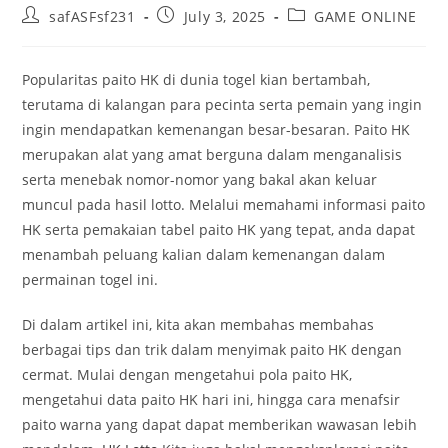
Post
Post
Post
safASFsf231
July 3, 2025
GAME ONLINE
author:
published:
category:
Popularitas paito HK di dunia togel kian bertambah,
terutama di kalangan para pecinta serta pemain yang ingin
ingin mendapatkan kemenangan besar-besaran. Paito HK
merupakan alat yang amat berguna dalam menganalisis
serta menebak nomor-nomor yang bakal akan keluar
muncul pada hasil lotto. Melalui memahami informasi paito
HK serta pemakaian tabel paito HK yang tepat, anda dapat
menambah peluang kalian dalam kemenangan dalam
permainan togel ini.
Di dalam artikel ini, kita akan membahas membahas
berbagai tips dan trik dalam menyimak paito HK dengan
cermat. Mulai dengan mengetahui pola paito HK,
mengetahui data paito HK hari ini, hingga cara menafsir
paito warna yang dapat dapat memberikan wawasan lebih