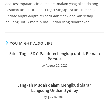
ada kesempatan lain di malam-malam yang akan datang.
Pastikan untuk ikuti hasil togel Singapura untuk meng-
update angka-angka terbaru dan tidak abaikan setiap
peluang untuk meraih hasil indah yang diharapkan.
YOU MIGHT ALSO LIKE
Situs Togel SDY: Panduan Lengkap untuk Pemain
Pemula
August 25, 2025
Langkah Mudah dalam Mengikuti Siaran
Langsung Undian Sydney
July 26, 2025