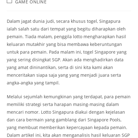
Post
GAME ONLINE
category:
Dalam jagat dunia judi, secara khusus togel, Singapura
ialah salah satu dari tempat yang begitu diharapkan oleh
pemain. Tiada malam, penggila lotto mengharapkan hasil
keluaran mutakhir yang bisa membawa keberuntungan
untuk para pemain. Pada malam ini, togel Singapore yang
yang sering disingkat SGP. Akan ada menghadirkan data
yang amat dininantikan, serta di sini kita kami akan
menceritakan siapa saja yang yang menjadi juara serta
angka-angka yang tampil.
Melalui sejumlah kemungkinan yang terdapat, para pemain
memiliki strategi serta harapan masing-masing dalam
mencari nomor. Lotto Singapura diakui dengan kejelasan
dan cara bermain yang gamblang dari Singapore Pools,
yang membuat memberikan kepercayaan kepada pemain.
Dalam artikel ini, kita akan menganalisis hasil keluaran SGP