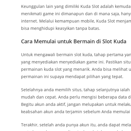
Keunggulan lain yang dimiliki Kuda Slot adalah kemu
menikmati game ini dimanapun dan di mana saja, han
internet. Melalui kemampuan mobile, Kuda Slot menja
bisa menghidupi keasyikan tanpa batas.
Cara Memulai untuk Bermain di Slot Kuda
Untuk mengawali bermain slot kuda, tahap pertama yan
yang menyediakan menyediakan game ini. Pastikan situ
permainan kuda slot yang menarik. Anda bisa melihat
permainan ini supaya mendapat pilihan yang tepat.
Setelahnya anda memilih situs, tahap selanjutnya ial
mudah dan cepat. Anda perlu mengisi beberapa data da
Begitu akun anda aktif, jangan melupakan untuk melakuk
keabsahan akun anda terjamin sebelum Anda memulai
Terakhir, setelah anda punya akun itu, anda dapat mel