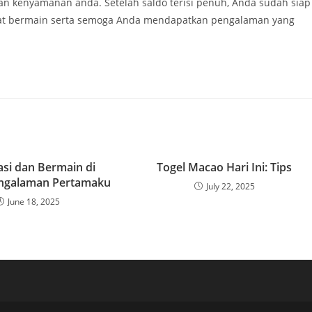
n kenyamanan anda. Setelah saldo terisi penuh, Anda sudah siap
mat bermain serta semoga Anda mendapatkan pengalaman yang
asi dan Bermain di
Togel Macao Hari Ini: Tips
engalaman Pertamaku
July 22, 2025
June 18, 2025