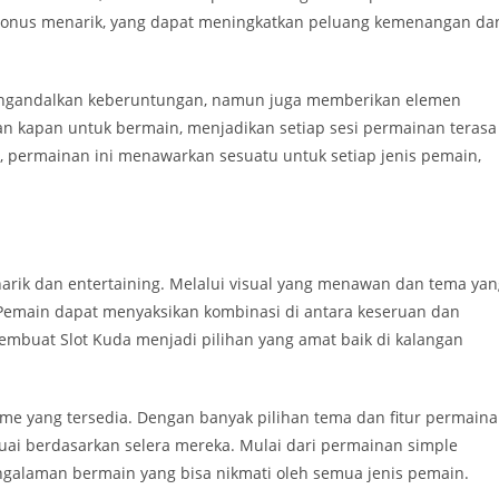
 bonus menarik, yang dapat meningkatkan peluang kemenangan da
mengandalkan keberuntungan, namun juga memberikan elemen
n kapan untuk bermain, menjadikan setiap sesi permainan terasa
a, permainan ini menawarkan sesuatu untuk setiap jenis pemain,
ik dan entertaining. Melalui visual yang menawan dan tema yan
Pemain dapat menyaksikan kombinasi di antara keseruan dan
embuat Slot Kuda menjadi pilihan yang amat baik di kalangan
game yang tersedia. Dengan banyak pilihan tema dan fitur permain
uai berdasarkan selera mereka. Mulai dari permainan simple
ngalaman bermain yang bisa nikmati oleh semua jenis pemain.