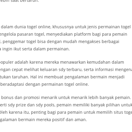
ebih saat bertaruh.
alam dunia togel online, khususnya untuk jenis permainan togel
ngelola pasaran togel, menyediakan platform bagi para pemain
, penggemar togel bisa dengan mudah mengakses berbagai
 ingin ikut serta dalam permainan.
 populer adalah karena mereka menawarkan kemudahan dalam
gan cepat melihat keluaran sdy terbaru, serta informasi mengen
ukan taruhan. Hal ini membuat pengalaman bermain menjadi
eradaptasi dengan permainan togel online.
an bonus dan promosi menarik untuk menarik lebih banyak pemain.
rti sdy prize dan sdy pools, pemain memiliki banyak pilihan untu
eh karena itu, penting bagi para pemain untuk memilih situs toge
engalaman bermain mereka positif dan aman.