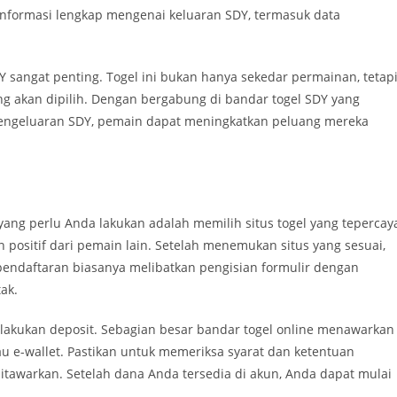
n informasi lengkap mengenai keluaran SDY, termasuk data
sangat penting. Togel ini bukan hanya sekedar permainan, tetap
g akan dipilih. Dengan bergabung di bandar togel SDY yang
 pengeluaran SDY, pemain dapat meningkatkan peluang mereka
ang perlu Anda lakukan adalah memilih situs togel yang tepercay
an positif dari pemain lain. Setelah menemukan situs yang sesuai,
ndaftaran biasanya melibatkan pengisian formulir dengan
ak.
elakukan deposit. Sebagian besar bandar togel online menawarkan
u e-wallet. Pastikan untuk memeriksa syarat dan ketentuan
tawarkan. Setelah dana Anda tersedia di akun, Anda dapat mulai