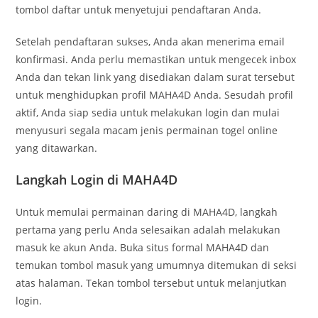
tombol daftar untuk menyetujui pendaftaran Anda.
Setelah pendaftaran sukses, Anda akan menerima email
konfirmasi. Anda perlu memastikan untuk mengecek inbox
Anda dan tekan link yang disediakan dalam surat tersebut
untuk menghidupkan profil MAHA4D Anda. Sesudah profil
aktif, Anda siap sedia untuk melakukan login dan mulai
menyusuri segala macam jenis permainan togel online
yang ditawarkan.
Langkah Login di MAHA4D
Untuk memulai permainan daring di MAHA4D, langkah
pertama yang perlu Anda selesaikan adalah melakukan
masuk ke akun Anda. Buka situs formal MAHA4D dan
temukan tombol masuk yang umumnya ditemukan di seksi
atas halaman. Tekan tombol tersebut untuk melanjutkan
login.