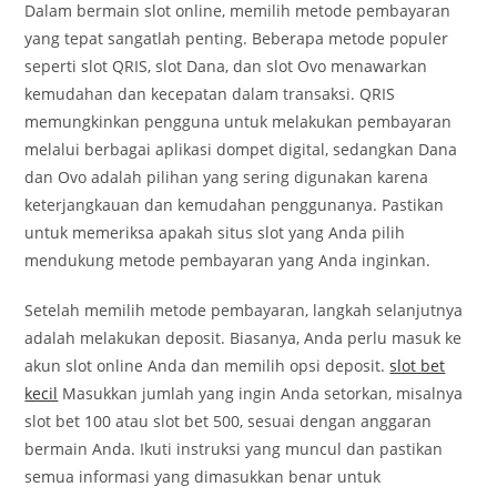
Dalam bermain slot online, memilih metode pembayaran
yang tepat sangatlah penting. Beberapa metode populer
seperti slot QRIS, slot Dana, dan slot Ovo menawarkan
kemudahan dan kecepatan dalam transaksi. QRIS
memungkinkan pengguna untuk melakukan pembayaran
melalui berbagai aplikasi dompet digital, sedangkan Dana
dan Ovo adalah pilihan yang sering digunakan karena
keterjangkauan dan kemudahan penggunanya. Pastikan
untuk memeriksa apakah situs slot yang Anda pilih
mendukung metode pembayaran yang Anda inginkan.
Setelah memilih metode pembayaran, langkah selanjutnya
adalah melakukan deposit. Biasanya, Anda perlu masuk ke
akun slot online Anda dan memilih opsi deposit.
slot bet
kecil
Masukkan jumlah yang ingin Anda setorkan, misalnya
slot bet 100 atau slot bet 500, sesuai dengan anggaran
bermain Anda. Ikuti instruksi yang muncul dan pastikan
semua informasi yang dimasukkan benar untuk