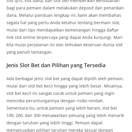
slot qris, slot dana, dan slot ovo memberikan kemudahan
bagi para pemain dalam melakukan deposit dan penarikan
dana. Melalui panduan lengkap ini, kami akan membahas
segala hal yang perlu Anda ketahui tentang bermain slot,
mulai dari tips mendapatkan kemenangan hingga daftar
link slot online terpercaya yang dapat Anda kunjungi. Mari
kita mulai perjalanan ini dan temukan keseruan dunia slot
yang penuh tantangan.
Jenis Slot Bet dan Pilihan yang Tersedia
Ada berbagai jenis slot bet yang dapat dipilih oleh pemain,
mulai dari slot bet kecil hingga yang lebih besar. Misalnya,
slot bet kecil ini sangat cocok untuk pemain yang ingin
mencoba peruntungannya dengan risiko rendah.
Sementara itu, untuk pemain yang lebih berani, slot bet
100, 200, dan 300 menawarkan peluang yang lebih menarik
dengan taruhan yang lebih tinggi. Pemain dapat
menyesuaikan pilihan taruhan mereka sesuai dengan