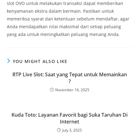
slot OVO untuk melakukan transaksi dapat memberikan
kenyamanan ekstra dalam bermain. Pastikan untuk
memeriksa syarat dan ketentuan sebelum mendaftar, agar
Anda mendapatkan nilai maksimal dari setiap peluang
yang ada untuk meningkatkan peluang menang Anda.
YOU MIGHT ALSO LIKE
RTP Live Slot: Saat yang Tepat untuk Memainkan
?
November 16, 2025
Kuda Toto: Layanan Favorit bagi Suka Taruhan Di
Internet
July 3, 2025