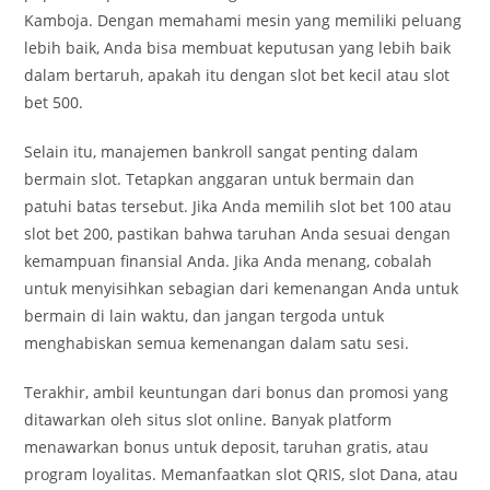
Kamboja. Dengan memahami mesin yang memiliki peluang
lebih baik, Anda bisa membuat keputusan yang lebih baik
dalam bertaruh, apakah itu dengan slot bet kecil atau slot
bet 500.
Selain itu, manajemen bankroll sangat penting dalam
bermain slot. Tetapkan anggaran untuk bermain dan
patuhi batas tersebut. Jika Anda memilih slot bet 100 atau
slot bet 200, pastikan bahwa taruhan Anda sesuai dengan
kemampuan finansial Anda. Jika Anda menang, cobalah
untuk menyisihkan sebagian dari kemenangan Anda untuk
bermain di lain waktu, dan jangan tergoda untuk
menghabiskan semua kemenangan dalam satu sesi.
Terakhir, ambil keuntungan dari bonus dan promosi yang
ditawarkan oleh situs slot online. Banyak platform
menawarkan bonus untuk deposit, taruhan gratis, atau
program loyalitas. Memanfaatkan slot QRIS, slot Dana, atau