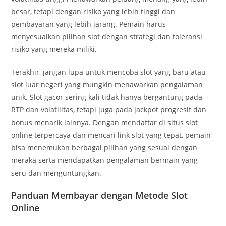
besar, tetapi dengan risiko yang lebih tinggi dan
pembayaran yang lebih jarang. Pemain harus
menyesuaikan pilihan slot dengan strategi dan toleransi
risiko yang mereka miliki.
Terakhir, jangan lupa untuk mencoba slot yang baru atau
slot luar negeri yang mungkin menawarkan pengalaman
unik. Slot gacor sering kali tidak hanya bergantung pada
RTP dan volatilitas, tetapi juga pada jackpot progresif dan
bonus menarik lainnya. Dengan mendaftar di situs slot
online terpercaya dan mencari link slot yang tepat, pemain
bisa menemukan berbagai pilihan yang sesuai dengan
meraka serta mendapatkan pengalaman bermain yang
seru dan menguntungkan.
Panduan Membayar dengan Metode Slot
Online