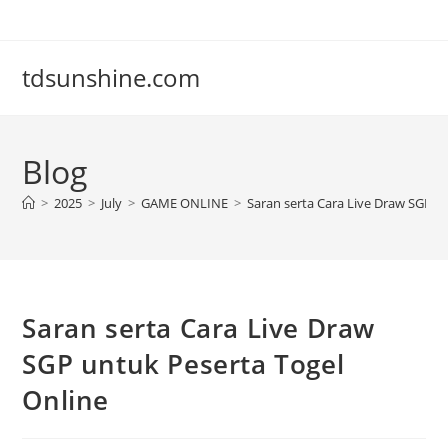
Skip
to
content
tdsunshine.com
Blog
>
2025
>
July
>
GAME ONLINE
>
Saran serta Cara Live Draw SGP u
Saran serta Cara Live Draw
SGP untuk Peserta Togel
Online