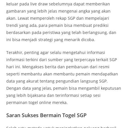
keluar pada live draw sebelumnya dapat memberikan
gambaran yang lebih jelas mengenai angka yang akan
akan. Lewat memperoleh rekap SGP dan mempelajari
trendi yang ada, para pemain bisa membuat prediksi
berdasarkan pada peristiwa yang telah berlangsung, dan
ini bisa menjadi strategi yang menarik dicoba.
Terakhir, penting agar selalu mengetahui informasi
informasi terkini dari sumber yang terpercaya terkait SGP
hari ini. Mengakses berita dan pembaruan dari resmi
seperti membantu akan membantu pemain mendapatkan
data yang akurat tentang pengundian langsung SGP.
Dengan data yang jelas, pemain bisa mengambil keputusan
yang lebih bijaksana dan terinformasi setiap sesi
permainan togel online mereka.
Saran Sukses Bermain Togel SGP