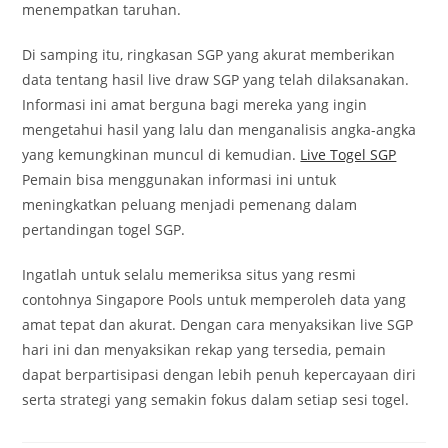
menempatkan taruhan.
Di samping itu, ringkasan SGP yang akurat memberikan
data tentang hasil live draw SGP yang telah dilaksanakan.
Informasi ini amat berguna bagi mereka yang ingin
mengetahui hasil yang lalu dan menganalisis angka-angka
yang kemungkinan muncul di kemudian.
Live Togel SGP
Pemain bisa menggunakan informasi ini untuk
meningkatkan peluang menjadi pemenang dalam
pertandingan togel SGP.
Ingatlah untuk selalu memeriksa situs yang resmi
contohnya Singapore Pools untuk memperoleh data yang
amat tepat dan akurat. Dengan cara menyaksikan live SGP
hari ini dan menyaksikan rekap yang tersedia, pemain
dapat berpartisipasi dengan lebih penuh kepercayaan diri
serta strategi yang semakin fokus dalam setiap sesi togel.