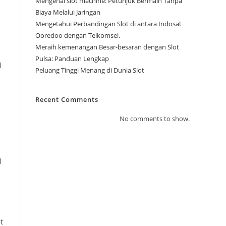
Mengenal slot machine: Petunjuk Bermain Tanpa
Biaya Melalui Jaringan
Mengetahui Perbandingan Slot di antara Indosat
Ooredoo dengan Telkomsel.
Meraih kemenangan Besar-besaran dengan Slot
Pulsa: Panduan Lengkap
l
Peluang Tinggi Menang di Dunia Slot
Recent Comments
No comments to show.
l
t