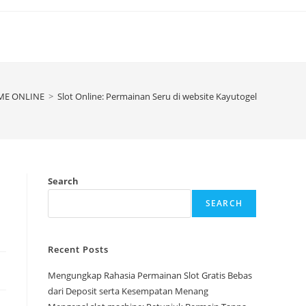
ME ONLINE
>
Slot Online: Permainan Seru di website Kayutogel
Search
SEARCH
Recent Posts
Mengungkap Rahasia Permainan Slot Gratis Bebas
dari Deposit serta Kesempatan Menang