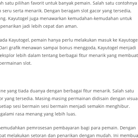
h satu pilihan favorit untuk banyak pemain. Salah satu contohnya
seru serta menarik. Dengan beragam slot gacor yang tersedia,
sering. Kayutogel juga menawarkan kemudahan-kemudahan untuk
n penarikan jadi lebih cepat dan aman.
pada Kayutogel, pemain hanya perlu melakukan masuk ke Kayutoge
 Dari grafik menawan sampai bonus menggoda, Kayutogel menjadi
a eksplor lebih dalam tentang berbagai fitur menarik yang membuat
 permainan slot.
e yang tiada duanya dengan berbagai fitur menarik. Salah satu
or yang tersedia. Masing-masing permainan didisain dengan visua
 setiap sesi bermain sesi bermain menjadi semakin menghibur.
alami rasa menang yang lebih luas.
ng memudahkan pemrosesan pembayaran bagi para pemain. Dengan
pat melakukan setoran dan penarikan dengan mudah. Ini membua