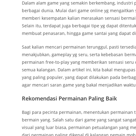
Dalam alam game yang semakin berkembang, industri p
berbagai dunia. Mulai dari game online yg mengaitkan 
memberi kesempatan kalian merasakan sensasi bermain
Selain itu, terdapat juga berbagai tipe yg dapat diten
membuat penasaran, hingga game santai yang dapat di
Saat kalian mencari permainan terunggul, pasti tersedia
menakjubkan, gameplay yg seru, serta kebebasan berma
permainan free-to-play yang memberikan sensasi seru
semua kalangan. Dalam artikel ini, kita bakal mengupa
yang paling populer, yang dapat dilakukan pada berbaga
agar mencari saran game yang bakal menjadikan wakt
Rekomendasi Permainan Paling Baik
Bagi para pecinta permainan, menentukan permainan t
bermain yang. Salah satu dari game yang sangat sanga
visual yang luar biasa, permainan petualangan yang m
dari permainan paling dikenal di kalangan pemain mobi