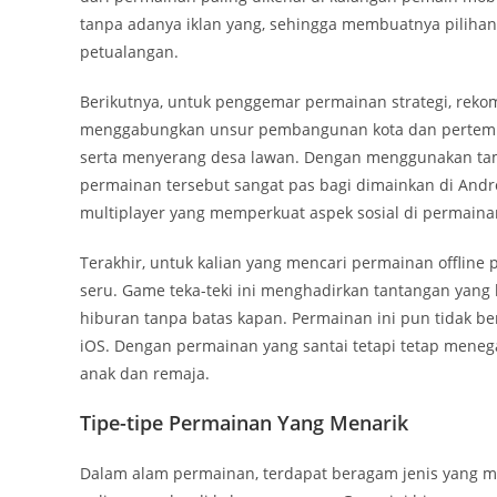
tanpa adanya iklan yang, sehingga membuatnya pilih
petualangan.
Berikutnya, untuk penggemar permainan strategi, reko
menggabungkan unsur pembangunan kota dan pertemp
serta menyerang desa lawan. Dengan menggunakan tamp
permainan tersebut sangat pas bagi dimainkan di Andro
multiplayer yang memperkuat aspek sosial di permaina
Terakhir, untuk kalian yang mencari permainan offline p
seru. Game teka-teki ini menghadirkan tantangan yang
hiburan tanpa batas kapan. Permainan ini pun tidak ber
iOS. Dengan permainan yang santai tetapi tetap meneg
anak dan remaja.
Tipe-tipe Permainan Yang Menarik
Dalam alam permainan, terdapat beragam jenis yang me