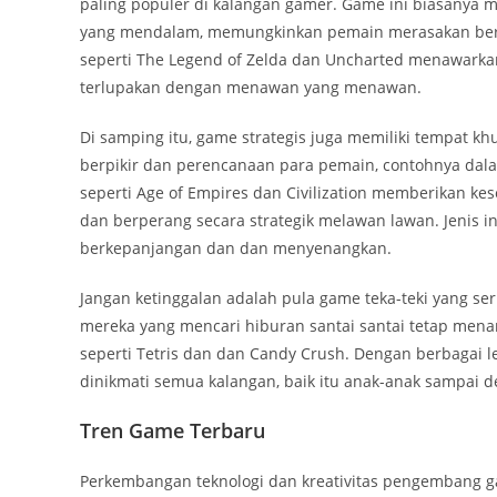
paling populer di kalangan gamer. Game ini biasanya
yang mendalam, memungkinkan pemain merasakan berba
seperti The Legend of Zelda dan Uncharted menawarka
terlupakan dengan menawan yang menawan.
Di samping itu, game strategis juga memiliki tempat 
berpikir dan perencanaan para pemain, contohnya dala
seperti Age of Empires dan Civilization memberikan
dan berperang secara strategik melawan lawan. Jenis 
berkepanjangan dan dan menyenangkan.
Jangan ketinggalan adalah pula game teka-teki yang se
mereka yang mencari hiburan santai santai tetap men
seperti Tetris dan dan Candy Crush. Dengan berbagai lev
dinikmati semua kalangan, baik itu anak-anak sampai 
Tren Game Terbaru
Perkembangan teknologi dan kreativitas pengembang g