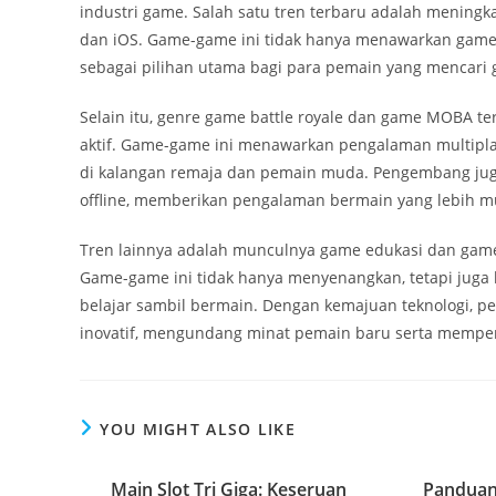
industri game. Salah satu tren terbaru adalah meningk
dan iOS. Game-game ini tidak hanya menawarkan gamep
sebagai pilihan utama bagi para pemain yang mencari 
Selain itu, genre game battle royale dan game MOBA 
aktif. Game-game ini menawarkan pengalaman multipl
di kalangan remaja dan pemain muda. Pengembang ju
offline, memberikan pengalaman bermain yang lebih m
Tren lainnya adalah munculnya game edukasi dan gam
Game-game ini tidak hanya menyenangkan, tetapi jug
belajar sambil bermain. Dengan kemajuan teknologi, 
inovatif, mengundang minat pemain baru serta mempe
YOU MIGHT ALSO LIKE
Main Slot Tri Giga: Keseruan
Panduan